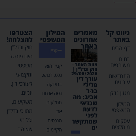
ניווט קל
מאמרים
המילון
הצטרפו
באתר
אחרונים
המשפטי
להצלחה!
באתר
חוק ונדל"ן
דף הבית
קניין
הינו פורטל
בתים
משותפים
צוות האתר -
צוות האתר -
צוות האתר -
צוות האת
משפטי
קניין הוא
חוק ונדל"ן |
חוק ונדל"ן |
חוק ונדל"ן |
חוק ונדל"
03/2026
30/04/2026
03/05/2026
29/06/2026
ומקצועי
נכס, רכוש.
התחדשות
עורך דין
נדלן
איתור
השקעו
עירונית
לעורכי דין,
בחלוקה
פלילי
בקפריסין
נכסי
נדל"ן מ
בתל
– חוקים
ירושה
חסכונו
יזמים,
מגזין נדלן
גסה אנחנו
אביב: מה
ותובנות
פנסיוני
משקיעים,
מחלקים
שכדאי
שכל
המילון
לדעת
משקיע
המשפטי
מתווכי נדל"ן
את
לפני
צריך
וכל מי
עסקים
הנכסים
שמתקשר
לדעת
מומלצים
ים
שאוהב
הקיימים