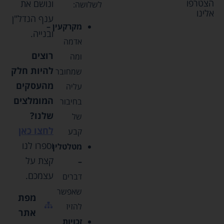
הצטרפו
ונושם את
לשלושה:
אלינו
ענף הנדל"ן
מקרקעין –
ובנייה.
אדמה
רוצים
ומה
להיות חלק
שמחובר
מהעסקים
עליה
המומלצים
בחיבור
שלנו?
של
לחצו כאן
קבע
וספרו לנו
מטלטלין
קצת על
–
עצמכם.
דברים
שאפשר
מפת
להזיז
אתר
זכויות