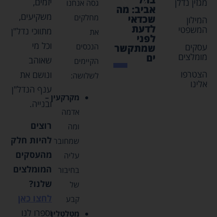
יזמים,
מגזין נדלן
גסה אנחנו
אביב: מה
ותובנות
פנסיוני
משקיעים,
מחלקים
שכדאי
שכל
המילון
לדעת
משקיע
המשפטי
מתווכי נדל"ן
את
לפני
צריך
וכל מי
עסקים
הנכסים
שמתקשר
לדעת
מומלצים
ים
שאוהב
הקיימים
הצטרפו
ונושם את
לשלושה:
אלינו
ענף הנדל"ן
מקרקעין –
ובנייה.
אדמה
רוצים
ומה
להיות חלק
שמחובר
מהעסקים
עליה
המומלצים
בחיבור
שלנו?
של
לחצו כאן
קבע
וספרו לנו
מטלטלין