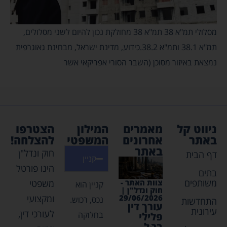
מסלולי תמ"א 38 תמ"א 38 מחולקת נכון להיום לשני מסלולים,
תמ"א 38.1 ותמ"א 38.2.כידוע, מדינת ישראל, מבחינת גאוגרפית
נמצאת באיזור מסוכן (השבר הסורי אפריקאי אשר
ניווט קל
מאמרים
המילון
הצטרפו
באתר
אחרונים
המשפטי
להצלחה!
באתר
חוק ונדל"ן
דף הבית
קניין
הינו פורטל
בתים
משותפים
צוות האתר -
צוות האתר -
צוות האתר -
צוות האת
משפטי
קניין הוא
חוק ונדל"ן |
חוק ונדל"ן |
חוק ונדל"ן |
חוק ונדל"
03/2026
30/04/2026
03/05/2026
29/06/2026
ומקצועי
נכס, רכוש.
התחדשות
עורך דין
נדלן
איתור
השקעו
עירונית
לעורכי דין,
בחלוקה
פלילי
בקפריסין
נכסי
נדל"ן מ
בתל
– חוקים
ירושה
חסכונו