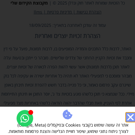
כל הזכויות שמורות לאתר חוק ונדלן 2025 © |
מקבוצת
הקידום שלי
הצהרת נגישות
|
מדיניות פרטיות
|
llms
עמוד זה עודכן לאחרונה בתאריך: 18/09/2025
הצהרת זכויות יוצרים ואחריות
האתר, לרבות כלל התכנים והמדיה המופיעים בו, לרבות תמונות, פועל על פי דין
ומכבד את זכויות הקניין הרוחני של צדדים שלישיים. מובהר כי ייתכן ובטעות עלה
לאתר תוכן (לרבות תמונות) אשר עשוי להוות הפרה לכאורה של זכויות יוצרים.
מובהר ומוסכם כי למפעילי האתר לא תהיה כל אחריות ישירה או עקיפה לכל נזק
שייגרם עקב פרסום כאמור, וכי כל פנייה בדבר חשש להפרת זכויות תיבחן באופן
מיידי. ככל שנמצא כי תוכן כלשהו פוגע בזכויות צד ג', יוסר התוכן או תינתן התייחסות
אחרת לפי העניין, וזאת מבלי שהדבר יהווה הודאה כלשהי באחריות מצד מפעילי
האתר.
אתר זה עושה שימוש בקובצי Cookies ובפיקסלים (Google, Meta)
לצורך ניתוח נתוני שימוש, שיפור חוויית הגלישה והצגת פרסומות מותאמות.