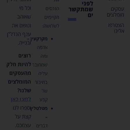
לפני
צריך
וכל מי
עסקים
הנכסים
שמתקשר
לדעת
מומלצים
ים
שאוהב
הקיימים
הצטרפו
ונושם את
לשלושה:
אלינו
ענף הנדל"ן
מקרקעין –
ובנייה.
אדמה
רוצים
ומה
להיות חלק
שמחובר
מהעסקים
עליה
המומלצים
בחיבור
שלנו?
של
לחצו כאן
קבע
וספרו לנו
מטלטלין
קצת על
–
עצמכם.
דברים