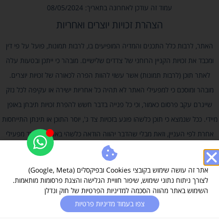
עמוד זה עודכן לאחרונה בתאריך: 08/05/2024
הצהרת זכויות יוצרים ואחריות
האתר, לרבות כלל התכנים והמדיה המופיעים בו, לרבות תמונות, פועל על פי דין
ומכבד את זכויות הקניין הרוחני של צדדים שלישיים. מובהר כי ייתכן ובטעות עלה
לאתר תוכן (לרבות תמונות) אשר עשוי להוות הפרה לכאורה של זכויות יוצרים.
מובהר ומוסכם כי למפעילי האתר לא תהיה כל אחריות ישירה או עקיפה לכל נזק
שייגרם עקב פרסום כאמור, וכי כל פנייה בדבר חשש להפרת זכויות תיבחן באופן
מיידי. ככל שנמצא כי תוכן כלשהו פוגע בזכויות צד ג', יוסר התוכן או תינתן התייחסות
אחרת לפי העניין, וזאת מבלי שהדבר יהווה הודאה כלשהי באחריות מצד מפעילי
האתר.
אתר זה עושה שימוש בקובצי Cookies ובפיקסלים (Google, Meta)
לצורך ניתוח נתוני שימוש, שיפור חוויית הגלישה והצגת פרסומות מותאמות.
השימוש באתר מהווה הסכמה למדיניות הפרטיות של חוק ונדלן
צפו בעמוד מדיניות פרטיות