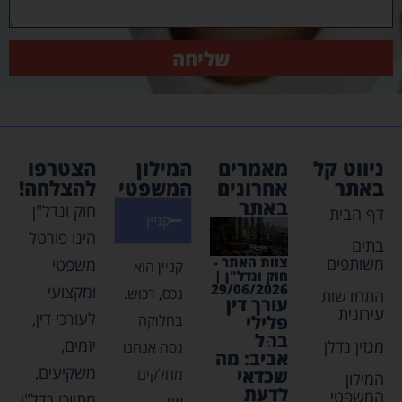
שליחה
ניווט קל
מאמרים
המילון
הצטרפו
באתר
אחרונים
המשפטי
להצלחה!
באתר
חוק ונדל"ן
דף הבית
קניין
הינו פורטל
בתים
משותפים
צוות האתר -
צוות האתר -
צוות האתר -
צוות האת
משפטי
קניין הוא
חוק ונדל"ן |
חוק ונדל"ן |
חוק ונדל"ן |
חוק ונדל"
03/2026
30/04/2026
03/05/2026
29/06/2026
ומקצועי
נכס, רכוש.
התחדשות
עורך דין
נדלן
איתור
השקעו
עירונית
לעורכי דין,
בחלוקה
פלילי
בקפריסין
נכסי
נדל"ן מ
בתל
– חוקים
ירושה
חסכונו
יזמים,
מגזין נדלן
גסה אנחנו
אביב: מה
ותובנות
פנסיוני
משקיעים,
מחלקים
שכדאי
שכל
המילון
לדעת
משקיע
המשפטי
מתווכי נדל"ן
את