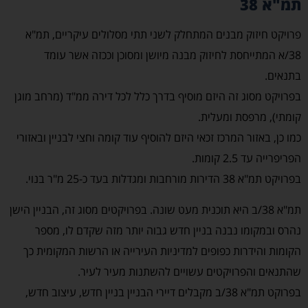
תמ"א 38
פרויקט חיזוק מבנים המתחלק לשני תתי מסלולים עיקריים, תמ"א
38/א המתייחסת לחיזוק מבנה מיושן ומסוכן וככזה אשר עומד
בתנאים.
בפרויקט מסוג זה היזם מוסיף בדרך כלל לכל דירה ממ"ד (מרחב מוגן
קומתי), מרפסת ומעלית.
כמו כן, באזור המרכז זכאי היזם להוסיף עוד קומה וחצי לבניין ובאזורי
הפריפרייה עד 2.5 קומות.
בפרויקט תמ"א 38 הדירות מורחבות ומגדלות בעד כ-25 מ"ר בנוי.
תמ"א 38/ב היא תוכנית מעט שונה. בפרויקטים מסוג זה, הבניין הישן
נהרס ובמקומו נבנה בניין חדש גבוה יותר מזה שקדם לו, מספר
הקומות והידרות כפופים למדיניות העירייה או הרשות המקומית כך
שהתנאים והפרויקטים עשויים להשתנות מעיר לעיר.
בפרוקט תמ"א 38/ב מקבלים דיירי הבניין בניין חדש, עיצוב חדש,