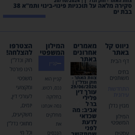
צוות האתר - חוק ונדל"ן | 20/10/2024
צוו
סקירה מלאה על תוכניות פינוי-בינוי ותמ"א 38
תי
בבת ים
ניווט קל
מאמרים
המילון
הצטרפו
באתר
אחרונים
המשפטי
להצלחה!
באתר
חוק ונדל"ן
דף הבית
קניין
הינו פורטל
בתים
משותפים
צוות האתר -
צוות האתר -
צוות האתר -
צוות האת
משפטי
קניין הוא
חוק ונדל"ן |
חוק ונדל"ן |
חוק ונדל"ן |
חוק ונדל"
03/2026
30/04/2026
03/05/2026
29/06/2026
ומקצועי
נכס, רכוש.
התחדשות
עורך דין
נדלן
איתור
השקעו
עירונית
לעורכי דין,
בחלוקה
פלילי
בקפריסין
נכסי
נדל"ן מ
בתל
– חוקים
ירושה
חסכונו
יזמים,
מגזין נדלן
גסה אנחנו
אביב: מה
ותובנות
פנסיוני
משקיעים,
מחלקים
שכדאי
שכל
המילון
לדעת
משקיע
המשפטי
מתווכי נדל"ן
את
לפני
צריך
וכל מי
עסקים
הנכסים
שמתקשר
לדעת