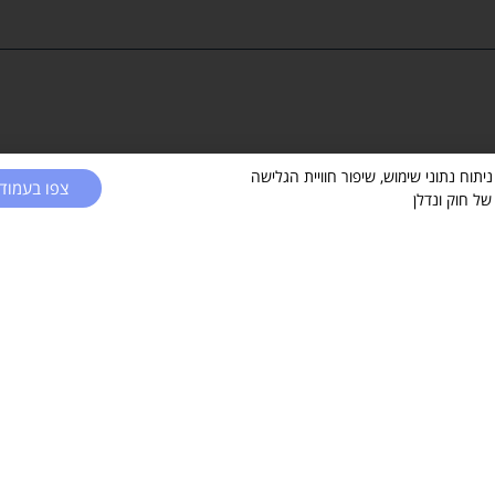
 בקובצי Cookies ובפיקסלים (Google, Meta) לצורך ניתוח נתוני שימוש, שיפור חוויית הגלישה
שליחה
צפו בעמוד 
ל חוק ונדלן
רונים באתר
המילון המשפטי
קניין