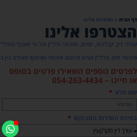
דף הבית
»
הצטרפו אלינו
הצטרפו אלינו
עורכי דין, קבלנים, יזמים, מתווכי נדל"ן וכל מי שענף הנדל
פורטל חוק ונדל"ן מציע פרסום איכותי ושיתוף פעולה בין ב
לפרטים נוספים השאירו פרטים בטופס
או חייגו –
054-263-4434
שם מלא
בחירת השירות המבוקש